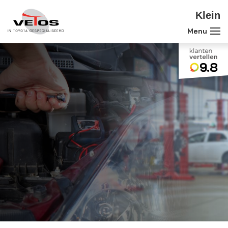
Klein
9.8