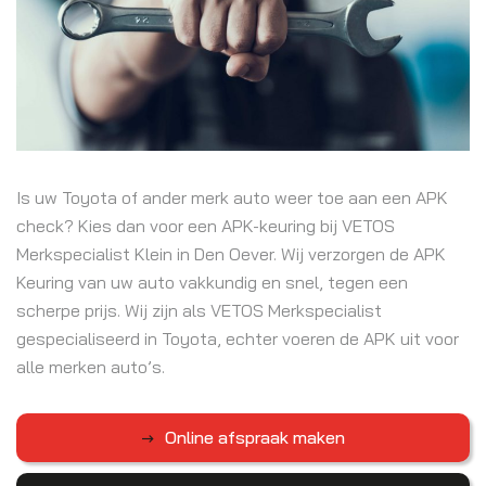
Is uw Toyota of ander merk auto weer toe aan een APK
check? Kies dan voor een APK-keuring bij VETOS
Merkspecialist Klein in Den Oever. Wij verzorgen de APK
Keuring van uw auto vakkundig en snel, tegen een
scherpe prijs. Wij zijn als VETOS Merkspecialist
gespecialiseerd in Toyota, echter voeren de APK uit voor
alle merken auto’s.
Online afspraak maken