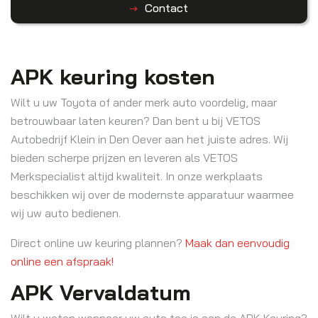
Contact
APK keuring kosten
Wilt u uw Toyota of ander merk auto voordelig, maar
betrouwbaar laten keuren? Dan bent u bij VETOS
Autobedrijf Klein in Den Oever aan het juiste adres. Wij
bieden scherpe prijzen en leveren als VETOS
Merkspecialist altijd kwaliteit. In onze werkplaats
beschikken wij over de modernste apparatuur waarmee
wij uw auto bedienen.
Direct online uw keuring plannen?
Maak dan eenvoudig
online een afspraak!
APK Vervaldatum