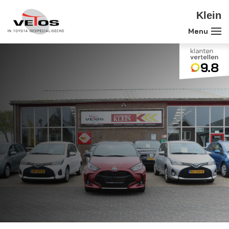
Klein
9.8