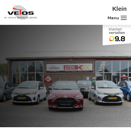
Klein
9.8