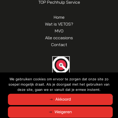
TOP Pechhulp Service
Home
Wat is VETOS?
MVO
Alle occasions
Contact
We gebruiken cookies om ervoor te zorgen dat onze site zo
soepel mogelijk draait. Als je doorgaat met het gebruiken van
deze site, gaan we er vanuit dat je ermee instemt.
© Copyright 2026
Klein
|
Algemene voorwaarden
|
Disclaimer |
Akkoord
Privacyverklaring
Ontwerp en realisatie door
Weigeren