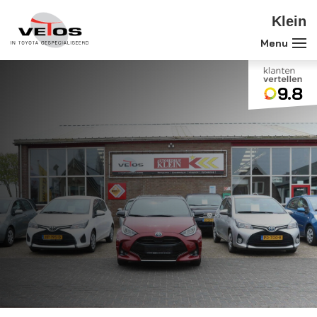
Klein
9.8