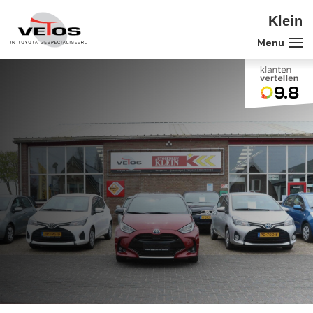
Klein
9.8